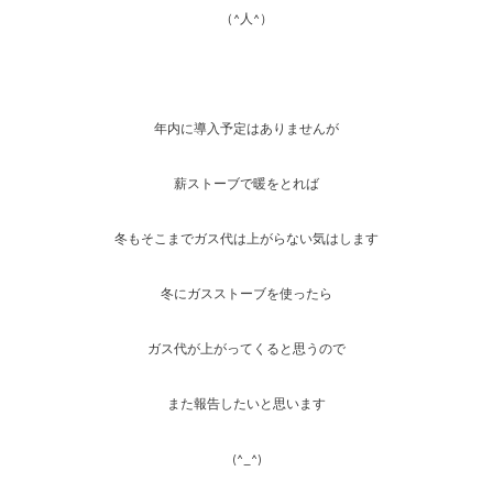
（^人^）
年内に導入予定はありませんが
薪ストーブで暖をとれば
冬もそこまでガス代は上がらない気はします
冬にガスストーブを使ったら
ガス代が上がってくると思うので
また報告したいと思います
(^_^)