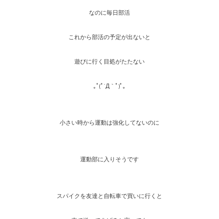
なのに毎日部活
これから部活の予定が出ないと
遊びに行く目処がたたない
｡ﾟ(ﾟ´Д｀ﾟ)ﾟ｡
小さい時から運動は強化してないのに
運動部に入りそうです
スパイクを友達と自転車で買いに行くと