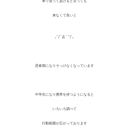
車で送ってあげると言っても
来なくて良いと
｡ﾟ(ﾟ´Д｀ﾟ)ﾟ｡
思春期になりそっけなくなっています
中学生になり携帯を持つようになると
いろいろ調べて
行動範囲が広がっております