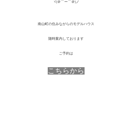
ヾ(＠⌒ー⌒＠)ノ
南山町の住みながらのモデルハウス
随時案内しております
ご予約は
こちらから