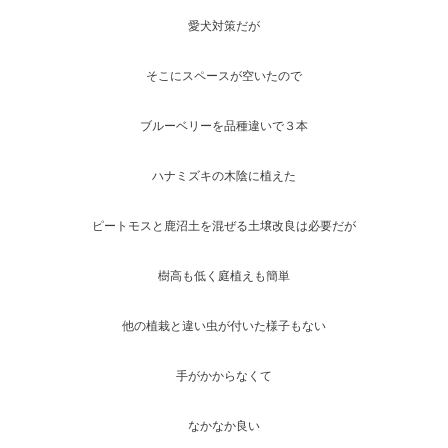
愛犬対策だが
そこにスペースが空いたので
ブルーベリーを品種違いで３本
ハナミズキの木陰に植えた
ピートモスと鹿沼土を混ぜる土壌改良は必要だが
樹高も低く庭植えも簡単
他の植栽と違い虫が付いた様子もない
手がかからなくて
なかなか良い