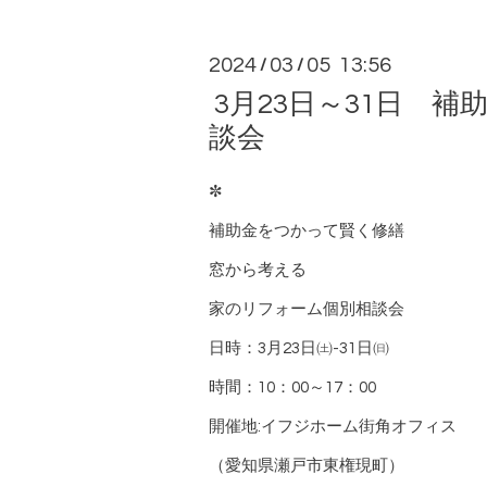
2024
03
05 13:56
/
/
3月23日～31日 
談会
✼
補助金をつかって賢く修繕
窓から考える
家のリフォーム個別相談会
日時：
3
月
23
日㈯
-31
日㈰
時間：
10
：
00
～
17
：
00
開催地
:
イフジホーム街角オフィス
（愛知県瀬戸市東権現町）