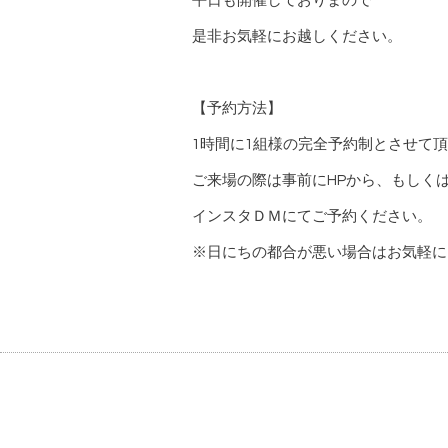
平日も開催しておりまので
是非お気軽にお越しください。
【予約方法】
1
時間に
1
組様の完全予約制とさせて頂
ご来場の際は事前に
HP
から、もしく
インスタＤＭにてご予約ください。
※日にちの都合が悪い場合はお気軽に