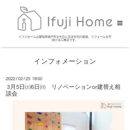
イフジホームは愛知県瀬戸市を中心に注文住宅の新築、リフォームを手
掛ける工務店です。
インフォメーション
2022
/
02
/
25 18:00
3月5日㈯6日㈰ リノベーションor建替え相
談会